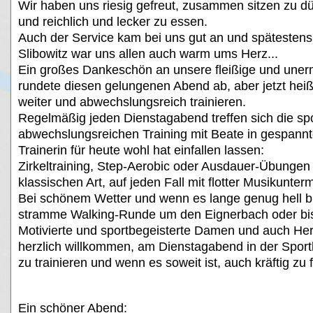
Wir haben uns riesig gefreut, zusammen sitzen zu dü
und reichlich und lecker zu essen.
Auch der Service kam bei uns gut an und spätesten
Slibowitz war uns allen auch warm ums Herz...
Ein großes Dankeschön an unsere fleißige und unerm
rundete diesen gelungenen Abend ab, aber jetzt heißt
weiter und abwechslungsreich trainieren.
Regelmäßig jeden Dienstagabend treffen sich die s
abwechslungsreichen Training mit Beate in gespannt
Trainerin für heute wohl hat einfallen lassen:
Zirkeltraining, Step-Aerobic oder Ausdauer-Übungen
klassischen Art, auf jeden Fall mit flotter Musikunte
Bei schönem Wetter und wenn es lange genug hell bl
stramme Walking-Runde um den Eignerbach oder bis
Motivierte und sportbegeisterte Damen und auch Herr
herzlich willkommen, am Dienstagabend in der Spor
zu trainieren und wenn es soweit
ist, auch kräftig zu 
Ein schöner Abend: