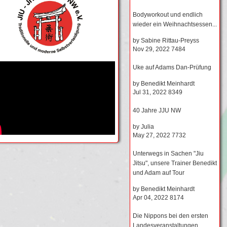
Bodyworkout und endlich
wieder ein Weihnachtsessen...
by
Sabine Rittau-Preyss
Nov 29, 2022
7484
Uke auf Adams Dan-Prüfung
by
Benedikt Meinhardt
Jul 31, 2022
8349
40 Jahre JJU NW
by
Julia
May 27, 2022
7732
Unterwegs in Sachen "Jiu
Jitsu", unsere Trainer Benedikt
und Adam auf Tour
by
Benedikt Meinhardt
Apr 04, 2022
8174
Die Nippons bei den ersten
Landesveranstaltungen