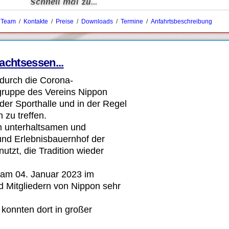
Schnell mal zu...
/
Team
/
Kontakte
/
Preise
/
Downloads
/
Termine
/
Anfahrtsbeschreibung
achtsessen...
 durch die Corona-
gruppe des Vereins Nippon
der Sporthalle und in der Regel
zu treffen.
m unterhaltsamen und
und Erlebnisbauernhof der
utzt, die Tradition wieder
s am 04. Januar 2023 im
d Mitgliedern von Nippon sehr
konnten dort in großer