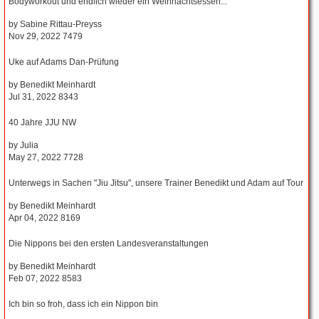
Bodyworkout und endlich wieder ein Weihnachtsessen...
by
Sabine Rittau-Preyss
Nov 29, 2022
7479
Uke auf Adams Dan-Prüfung
by
Benedikt Meinhardt
Jul 31, 2022
8343
40 Jahre JJU NW
by
Julia
May 27, 2022
7728
Unterwegs in Sachen "Jiu Jitsu", unsere Trainer Benedikt und Adam auf Tour
by
Benedikt Meinhardt
Apr 04, 2022
8169
Die Nippons bei den ersten Landesveranstaltungen
by
Benedikt Meinhardt
Feb 07, 2022
8583
Ich bin so froh, dass ich ein Nippon bin