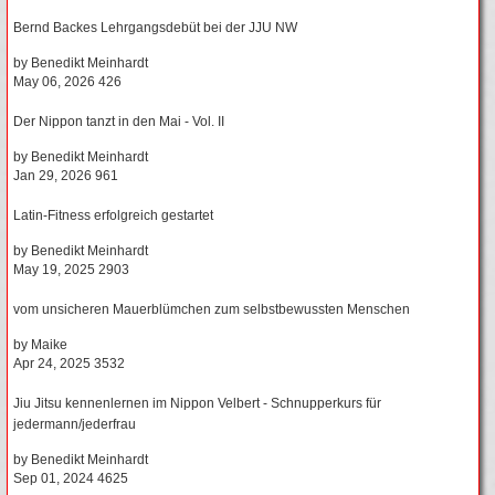
Bernd Backes Lehrgangsdebüt bei der JJU NW
by
Benedikt Meinhardt
May 06, 2026
426
Der Nippon tanzt in den Mai - Vol. II
by
Benedikt Meinhardt
Jan 29, 2026
961
Latin-Fitness erfolgreich gestartet
by
Benedikt Meinhardt
May 19, 2025
2903
vom unsicheren Mauerblümchen zum selbstbewussten Menschen
by
Maike
Apr 24, 2025
3532
Jiu Jitsu kennenlernen im Nippon Velbert - Schnupperkurs für
jedermann/jederfrau
by
Benedikt Meinhardt
Sep 01, 2024
4625