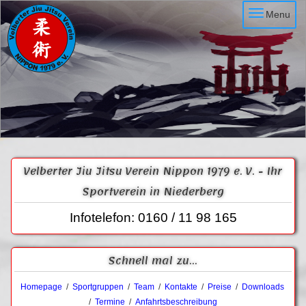
Menu
Velberter Jiu Jitsu Verein Nippon 1979 e. V. - Ihr
Sportverein in Niederberg
Infotelefon: 0160 / 11 98 165
Schnell mal zu...
Homepage
/
Sportgruppen
/
Team
/
Kontakte
/
Preise
/
Downloads
/
Termine
/
Anfahrtsbeschreibung