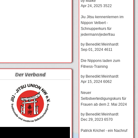
by
Maike
Apr 24, 2025
3522
Jiu Jitsu kennenlernen im
Nippon Velbert -
Schnupperkurs für
jedermann/jederfrau
by
Benedikt Meinhardt
Sep 01, 2024
4611
Die Nippons laden zum
Fitness-Training
Der Verband
by
Benedikt Meinhardt
Apr 15, 2024
6062
Neuer
Selbstverteidigungskurs für
Frauen ab dem 2. Mai 2024
by
Benedikt Meinhardt
Dec 29, 2023
6570
Patrick Krichel - ein Nachruf