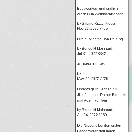
Bodyworkout und endlich
wieder ein Weihnachtsessen...
by
Sabine Rittau-Preyss
Nov 29, 2022
7475
Uke auf Adams Dan-Prüfung
by
Benedikt Meinhardt
Jul 31, 2022
8342
40 Jahre JJU NW
by
Julia
May 27, 2022
7726
Unterwegs in Sachen "Jiu
Jitsu", unsere Trainer Benedikt
und Adam auf Tour
by
Benedikt Meinhardt
Apr 04, 2022
8169
Die Nippons bei den ersten
Landesveranstaltungen