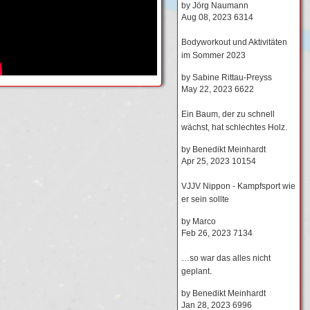
by
Jörg Naumann
Aug 08, 2023
6314
Bodyworkout und Aktivitäten
im Sommer 2023
by
Sabine Rittau-Preyss
May 22, 2023
6622
Ein Baum, der zu schnell
wächst, hat schlechtes Holz.
by
Benedikt Meinhardt
Apr 25, 2023
10154
VJJV Nippon - Kampfsport wie
er sein sollte
by
Marco
Feb 26, 2023
7134
…so war das alles nicht
geplant.
by
Benedikt Meinhardt
Jan 28, 2023
6996