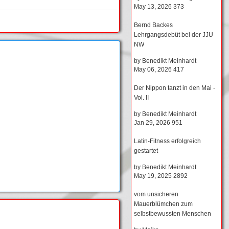
May 13, 2026
373
Bernd Backes
Lehrgangsdebüt bei der JJU
NW
by
Benedikt Meinhardt
May 06, 2026
417
Der Nippon tanzt in den Mai -
Vol. II
by
Benedikt Meinhardt
Jan 29, 2026
951
Latin-Fitness erfolgreich
gestartet
by
Benedikt Meinhardt
May 19, 2025
2892
vom unsicheren
Mauerblümchen zum
selbstbewussten Menschen