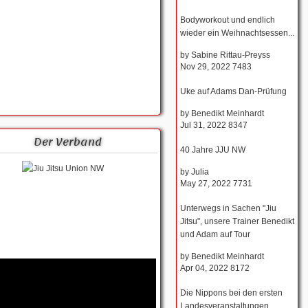
Bodyworkout und endlich
wieder ein Weihnachtsessen...
by
Sabine Rittau-Preyss
Nov 29, 2022
7483
Uke auf Adams Dan-Prüfung
by
Benedikt Meinhardt
Jul 31, 2022
8347
Der Verband
40 Jahre JJU NW
by
Julia
May 27, 2022
7731
Unterwegs in Sachen "Jiu
Jitsu", unsere Trainer Benedikt
und Adam auf Tour
by
Benedikt Meinhardt
Apr 04, 2022
8172
Die Nippons bei den ersten
Landesveranstaltungen