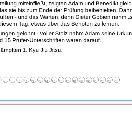
teilung miteinfließt, zeigten Adam und Benedikt gleic
as sie bis zum Ende der Prüfung beibehielten. Dann
rüßen - und das Warten, denn Dieter Gobien nahm „se
diesem Tag, etwas über das Benoten zu lernen.
ungen gelohnt - voller Stolz nahm Adam seine Urk
15 Prüfer-Unterschriften waren darauf.
ämpften 1. Kyu Jiu Jitsu.
8
9
10
11
12
13
14
15
16
17
18
19
20
21
22
23
24