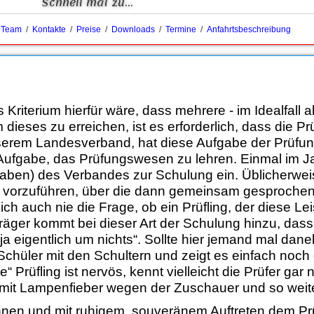
Schnell mal zu...
/
Team
/
Kontakte
/
Preise
/
Downloads
/
Termine
/
Anfahrtsbeschreibung
Kriterium hierfür wäre, dass mehrere - im Idealfall al
dieses zu erreichen, ist es erforderlich, dass die P
rem Landesverband, hat diese Aufgabe der Prüfung
 Aufgabe, das Prüfungswesen zu lehren. Einmal im Jah
l haben) des Verbandes zur Schulung ein. Üblicherw
n vorzuführen, über die dann gemeinsam gesprochen 
 sich auch nie die Frage, ob ein Prüfling, der diese 
räger kommt bei dieser Art der Schulung hinzu, dass
a eigentlich um nichts“. Sollte hier jemand mal dane
Schüler mit den Schultern und zeigt es einfach noch e
 Prüfling ist nervös, kennt vielleicht die Prüfer gar n
t mit Lampenfieber wegen der Zuschauer und so weite
nnen und mit ruhigem, souveränem Auftreten dem Prü