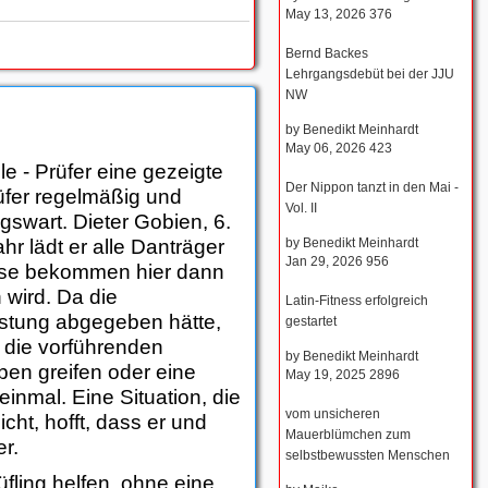
May 13, 2026
376
Bernd Backes
Lehrgangsdebüt bei der JJU
NW
by
Benedikt Meinhardt
May 06, 2026
423
le - Prüfer eine gezeigte
Der Nippon tanzt in den Mai -
rüfer regelmäßig und
Vol. II
swart. Dieter Gobien, 6.
by
Benedikt Meinhardt
r lädt er alle Danträger
Jan 29, 2026
956
eise bekommen hier dann
wird. Da die
Latin-Fitness erfolgreich
Leistung abgegeben hätte,
gestartet
 die vorführenden
by
Benedikt Meinhardt
ben greifen oder eine
May 19, 2025
2896
inmal. Eine Situation, die
vom unsicheren
icht, hofft, dass er und
Mauerblümchen zum
r.
selbstbewussten Menschen
fling helfen, ohne eine