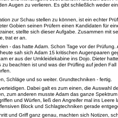
den Augen zu verlieren. Es gibt schließlich weder e
tion zur Schau stellen zu können, ist ein echter Prüf
ter Gobien seinen Prüfern einen Kandidaten für ein
rainer, stellte sich dieser Aufgabe. Zusammen mit s
 trat er an.
ielen - das hatte Adam. Schon Tage vor der Prüfung. 
- heute sah sich Adam 15 kritischen Augenpaaren g
am er aus der Umkleidekabine ins Dojo. Dieter hatt
 zu beachten ist und was der Prüfling auf jeden Fal
rfen.
n, Schläge und so weiter. Grundtechniken - fertig.
verteidigen. Dabei galt es zum einen, die Auswahl 
sen, zum anderen musste Adam das ganze Spektrum d
griffen und Würfen, ließ den Angreifer mal ins Leere
offensiven Block und Schlagtechniken gerade entgeg
hritt und Griff ganz genau, machten sich Notizen, s