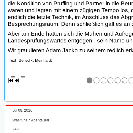
die Kondition von Prüfling und Partner in die Beur
waren und legten mit einem zügigen Tempo los, d
endlich die letzte Technik, im Anschluss das Abg
Besprechungsraum. Denn schließlich galt es an 
Aber am Ende hatten sich die Mühen und Aufreg
Landesprüfungswartes entgegen - sein Name und 
Wir gratulieren Adam Jacko zu seinem redlich erk
Text: Benedikt Meinhardt
1
2
3
4
5
6
7
Jul 08, 2026
Was für ein Abenteuer!
249