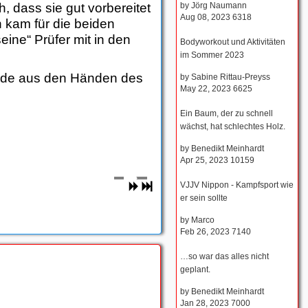
by
Jörg Naumann
h, dass sie gut vorbereitet
Aug 08, 2023
6318
 kam für die beiden
ine“ Prüfer mit in den
Bodyworkout und Aktivitäten
im Sommer 2023
unde aus den Händen des
by
Sabine Rittau-Preyss
May 22, 2023
6625
Ein Baum, der zu schnell
wächst, hat schlechtes Holz.
by
Benedikt Meinhardt
Apr 25, 2023
10159
VJJV Nippon - Kampfsport wie
er sein sollte
by
Marco
Feb 26, 2023
7140
…so war das alles nicht
geplant.
by
Benedikt Meinhardt
Jan 28, 2023
7000