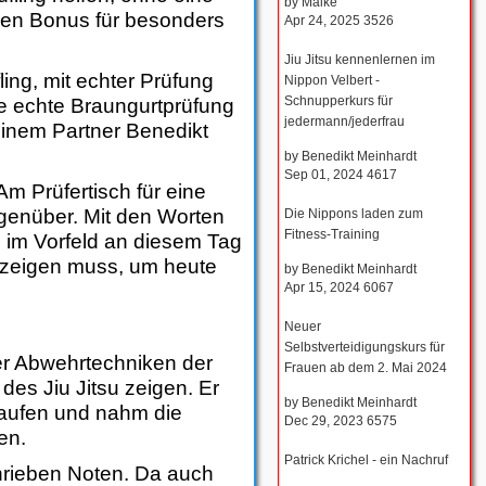
by
Maike
inen Bonus für besonders
Apr 24, 2025
3526
Jiu Jitsu kennenlernen im
ling, mit echter Prüfung
Nippon Velbert -
Schnupperkurs für
e echte Braungurtprüfung
jedermann/jederfrau
einem Partner Benedikt
by
Benedikt Meinhardt
Sep 01, 2024
4617
Am Prüfertisch für eine
egenüber. Mit den Worten
Die Nippons laden zum
Fitness-Training
e im Vorfeld an diesem Tag
l zeigen muss, um heute
by
Benedikt Meinhardt
Apr 15, 2024
6067
Neuer
Selbstverteidigungskurs für
der Abwehrtechniken der
Frauen ab dem 2. Mai 2024
es Jiu Jitsu zeigen. Er
by
Benedikt Meinhardt
 laufen und nahm die
Dec 29, 2023
6575
en.
Patrick Krichel - ein Nachruf
chrieben Noten. Da auch