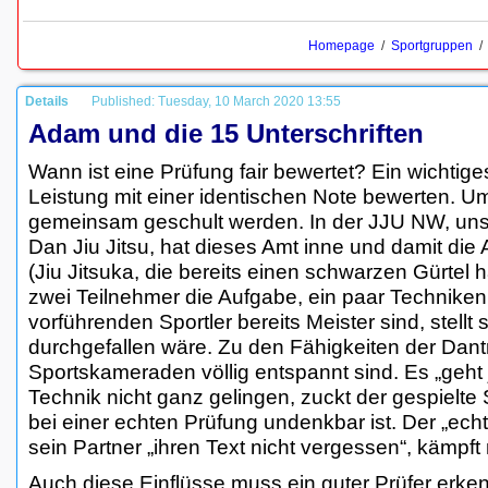
Homepage
/
Sportgruppen
Details
Published: Tuesday, 10 March 2020 13:55
Adam und die 15 Unterschriften
Wann ist eine Prüfung fair bewertet? Ein wichtiges 
Leistung mit einer identischen Note bewerten. Um 
gemeinsam geschult werden. In der JJU NW, unse
Dan Jiu Jitsu, hat dieses Amt inne und damit die
(Jiu Jitsuka, die bereits einen schwarzen Gürte
zwei Teilnehmer die Aufgabe, ein paar Technike
vorführenden Sportler bereits Meister sind, stellt
durchgefallen wäre. Zu den Fähigkeiten der Dant
Sportskameraden völlig entspannt sind. Es „geht j
Technik nicht ganz gelingen, zuckt der gespielte 
bei einer echten Prüfung undenkbar ist. Der „echte“
sein Partner „ihren Text nicht vergessen“, kämpf
Auch diese Einflüsse muss ein guter Prüfer erke