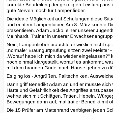
korrekte Beurteilung der gezeigten Leistung aus 
gute Nerven, noch für Lampenfieber.
Die ideale Möglichkeit auf Schulungen diese Situa
und echtem Lampenfieber. Am 8. März konnte Die
präsentieren. Adam Jacko, einer unserer Jugendt
Meinhardt, Trainer in unserer Erwachsenengruppe,
Nein, Lampenfieber brauchte er wirklich nicht sp
„normale“ Braungurtprüfung sitzen zwei Meister 
„Worauf habe ich mich da wieder eingelassen?“ k
noch einmal klargestellt, worauf es ankommt, was
mit dem braunen Gürtel nach Hause gehen zu dü
Es ging los - Angrüßen, Falltechniken, Ausweiche
Dann griff Benedikt Adam an und er musste sich 
Härte und Gefährlichkeit des Angriffes anzupas
wehrte sich mit Schlägen, Tritten, Hebeln, Würge
Bewegungen dann auf, mal trat er Benedikt mit 
Die 15 Prüfer am Mattenrand verfolgten jeden Sc